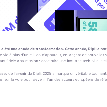
 a été une année de transformation. Cette année, Dipli a ren
e vie à plus d’un million d’appareils, en lançant de nouvelles s
t fidèle à sa mission : construire une industrie tech plus intel
bases de l’avenir de Dipli, 2025 a marqué un véritable tourna
 sens, sur la voie pour devenir l’un des acteurs européens de 