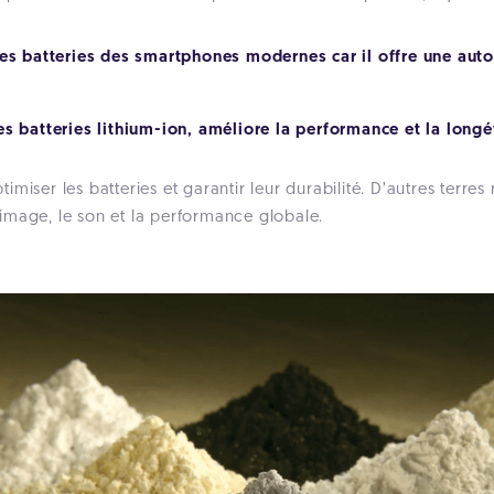
es batteries des smartphones modernes car il offre une auto
s batteries lithium-ion, améliore la performance et la longé
miser les batteries et garantir leur durabilité. D’autres terre
image, le son et la performance globale.