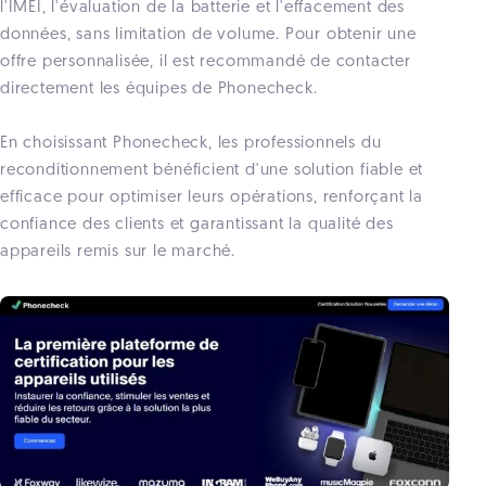
l'IMEI, l'évaluation de la batterie et l'effacement des
données, sans limitation de volume. Pour obtenir une
offre personnalisée, il est recommandé de contacter
directement les équipes de Phonecheck.
En choisissant Phonecheck, les professionnels du
reconditionnement bénéficient d'une solution fiable et
efficace pour optimiser leurs opérations, renforçant la
confiance des clients et garantissant la qualité des
appareils remis sur le marché.