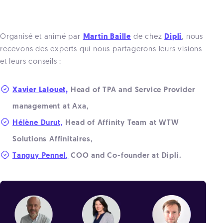
Organisé et animé par
Martin Baille
de chez
Dipli
, n
ous
recevons des experts qui nous partagerons leurs visions
et leurs conseils :
Xavier Lalouet,
Head of TPA and Service Provider
management at Axa,
Hélène Durut,
Head of Affinity Team at WTW
Solutions Affinitaires,
Tanguy Pennel,
COO and Co-founder at Dipli.