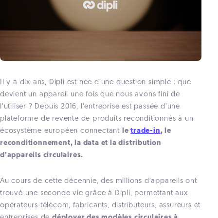
Il y a dix ans, Dipli est née d’une question simple : que
devient un appareil une fois que nous avons fini de
l’utiliser ? Depuis 2016, l’entreprise est passée d’une
plateforme de revente de produits reconditionnés à un
écosystème européen connectant
le
trade-in
, le
reconditionnement, la data
et la distribution
d’appareils circulaires.
Au cours de cette décennie, des millions d’appareils ont
trouvé une seconde vie grâce à Dipli, permettant aux
opérateurs télécom, fabricants, distributeurs, assureurs et
entreprises de
déployer des modèles circulaires à