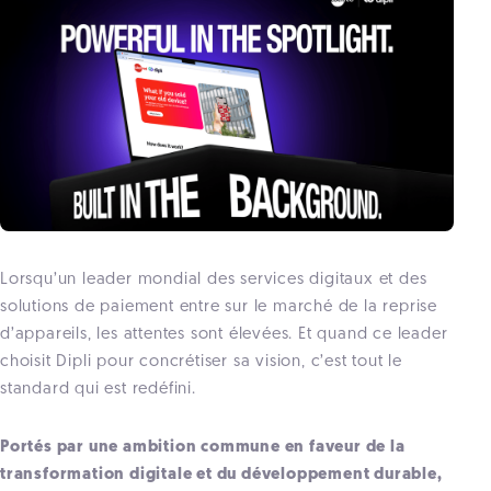
Lorsqu’un leader mondial des services digitaux et des
solutions de paiement entre sur le marché de la reprise
d’appareils, les attentes sont élevées. Et quand ce leader
choisit Dipli pour concrétiser sa vision, c’est tout le
standard qui est redéfini.
Portés par une ambition commune en faveur de la
transformation digitale et du développement du
rable,