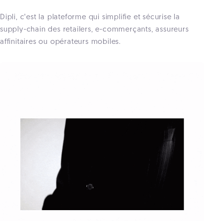
Dipli, c’est la plateforme qui simplifie et sécurise la
supply-chain des retailers, e-commerçants, assureurs
affinitaires ou opérateurs mobiles.