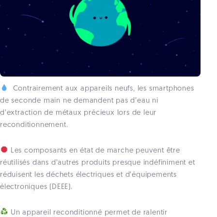
Contrairement aux appareils neufs, les smartphones
de seconde main ne demandent pas d’eau ni
d’extraction de métaux précieux lors de leur
reconditionnement.
Les composants en état de marche peuvent être
réutilisés dans d’autres produits presque indéfiniment et
réduisent les déchets électriques et d’équipements
électroniques (DEEE).
Un appareil reconditionné permet de ralentir