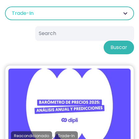
Trade-In
Buscar
,
Reacondicionado
Trade-In